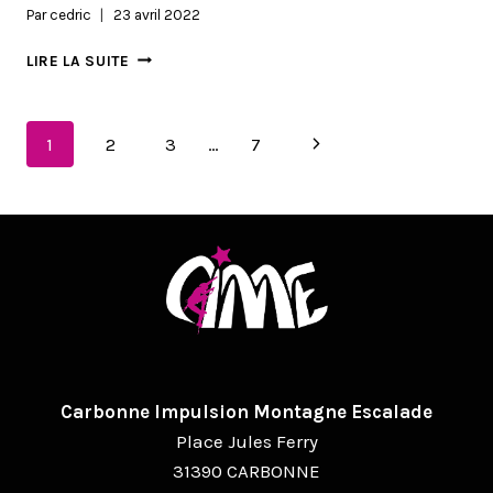
Par
cedric
23 avril 2022
POINT
LIRE LA SUITE
SUR
LES
FUTURES
NAVIGATION
Page
1
2
3
…
7
COMPÉTITIONS
suivante
DE
PAGE
Carbonne Impulsion Montagne Escalade
Place Jules Ferry
31390 CARBONNE