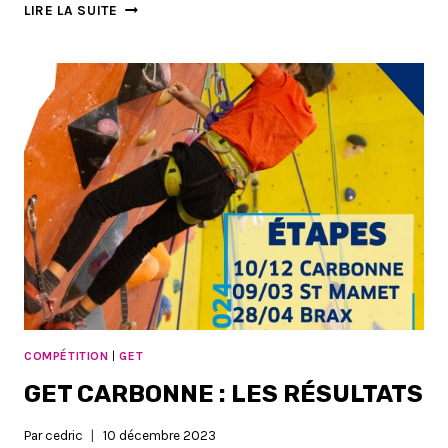
GET
LIRE LA SUITE
ST
MAMET
:
LIEU
ET
ORDRES
DE
PASSAGE
COMPÉTITION
|
GET
GET CARBONNE : LES RÉSULTATS
Par
cedric
10 décembre 2023