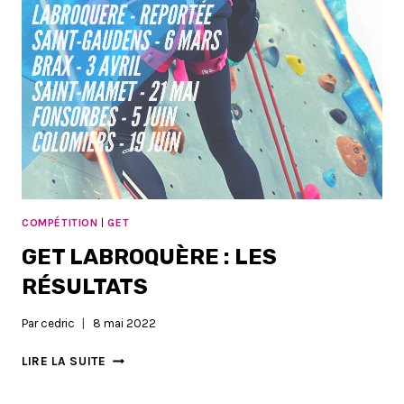
:
INSCRIPTIONS
COMPÉTITION
|
GET
GET LABROQUÈRE : LES
RÉSULTATS
Par
cedric
8 mai 2022
GET
LIRE LA SUITE
LABROQUÈRE
: