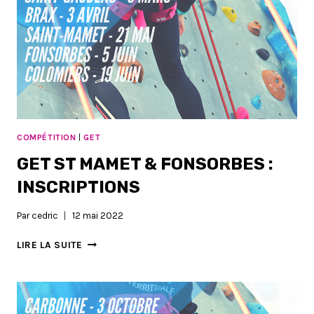
COMPÉTITION
|
GET
GET ST MAMET & FONSORBES :
INSCRIPTIONS
Par
cedric
12 mai 2022
GET
LIRE LA SUITE
ST
MAMET
&
FONSORBES