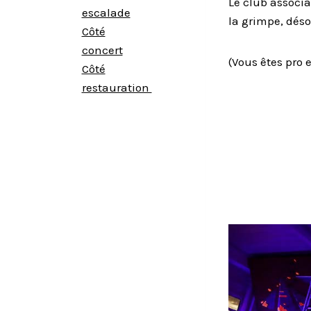
Le club associ
escalade
la
grimpe
, dés
Côté
concert
(Vous êtes pro
Côté
restauration