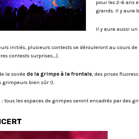
pour les 2-6 ans e
grands. Il y aura 
Il y aura aussi u
eurs
initiés, plusieurs contests se dérouleront au cours de la
es contests surprises…).
e la soirée
de la
grimpe
à la frontale
, des prises fluore
s grimpeurs bien sûr !).
n : tous les espaces de grimpes seront encadrés par des 
NCERT