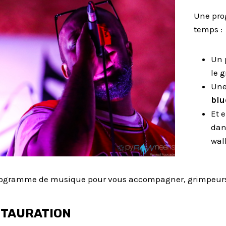
Une pro
temps :
Un 
le 
Une
bl
Et 
dan
wal
programme de musique pour vous accompagner, grimpeurs et
STAURATION