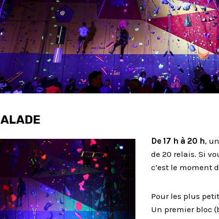
CALADE
De 17 h à 20 h
, u
de 20 relais. Si v
c’est le moment d
Pour les plus petit
Un premier bloc (