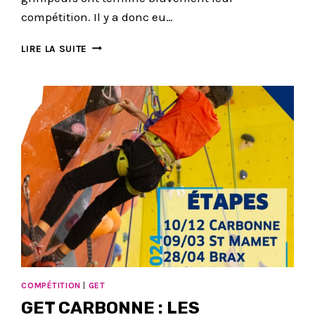
compétition. Il y a donc eu…
CHAMPIONNAT
LIRE LA SUITE
ET
OPEN
DU
03
MARS
À
CARBONNE
:
LES
RÉSULTATS
COMPÉTITION
|
GET
GET CARBONNE : LES