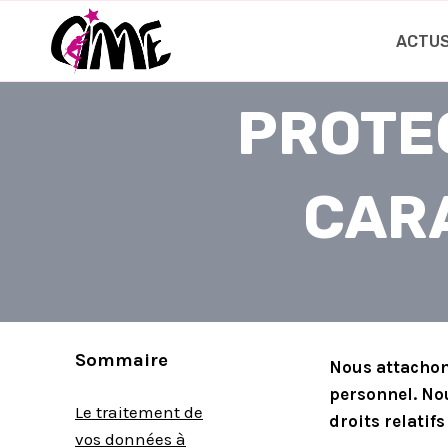
Aller
au
ACTU
contenu
PROTE
CAR
Sommaire
Nous attachons
personnel. Nou
Le traitement de
droits relatif
vos données à