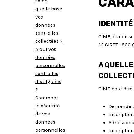
CARA
selon
quelle base
vos
IDENTITÉ
données
sont-elles
CIME, établiss
collectées ?
N° SIRET : 800 
A qui vos
données
A QUELLE
personnelles
sont-elles
COLLECT
divulguées
CIME peut être 
?
Comment
la sécurité
Demande de
de vos
Inscription
données
Adhésion à 
personnelles
Inscriptio