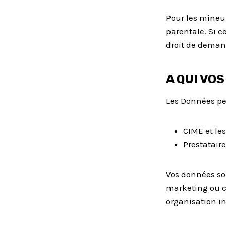
Pour les mineur
parentale. Si c
droit de deman
A QUI VO
Les Données per
CIME et le
Prestataire
Vos données son
marketing ou c
organisation in