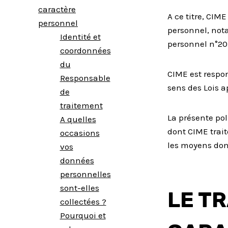
caractère
A ce titre, CIM
personnel
personnel, not
Identité et
personnel n°20
coordonnées
du
CIME est respon
Responsable
sens des Lois a
de
traitement
La présente pol
A quelles
dont CIME trait
occasions
les moyens dont
vos
données
personnelles
sont-elles
LE T
collectées ?
Pourquoi et