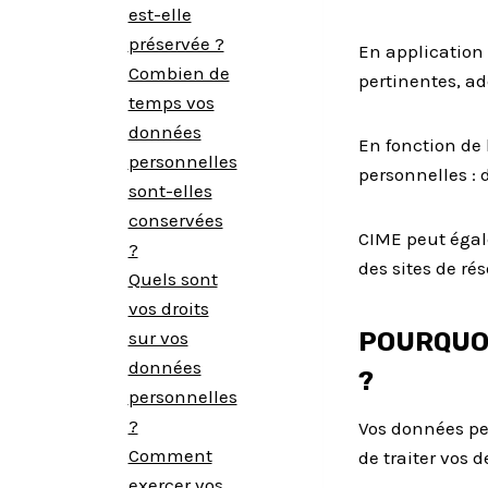
est-elle
préservée ?
En application 
Combien de
pertinentes, ad
temps vos
données
En fonction de 
personnelles
personnelles : 
sont-elles
conservées
CIME peut égal
?
des sites de ré
Quels sont
vos droits
sur vos
POURQUOI
données
?
personnelles
?
Vos données per
Comment
de traiter vos
exercer vos