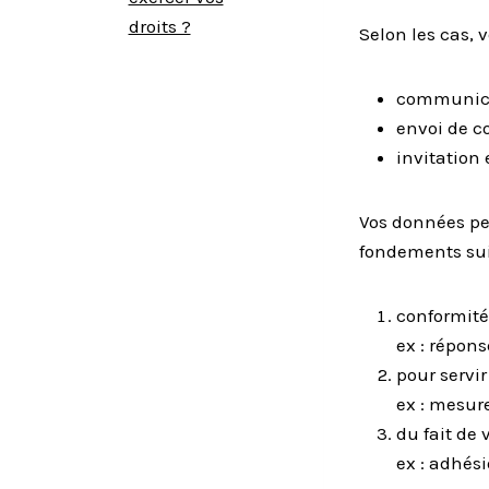
droits ?
Selon les cas, 
communicat
envoi de c
invitation 
Vos données per
fondements sui
conformité
ex : répons
pour servir
ex : mesur
du fait de
ex : adhés