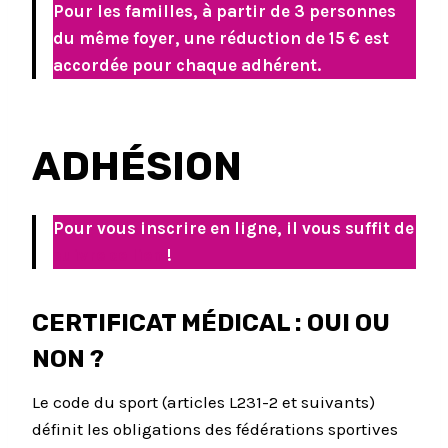
Pour les familles, à partir de 3 personnes
du même foyer, une réduction de 15 € est
accordée pour chaque adhérent.
ADHÉSION
Pour vous inscrire en ligne, il vous suffit de
suivre ce lien
!
CERTIFICAT MÉDICAL : OUI OU
NON ?
Le code du sport (articles L231-2 et suivants)
définit les obligations des fédérations sportives