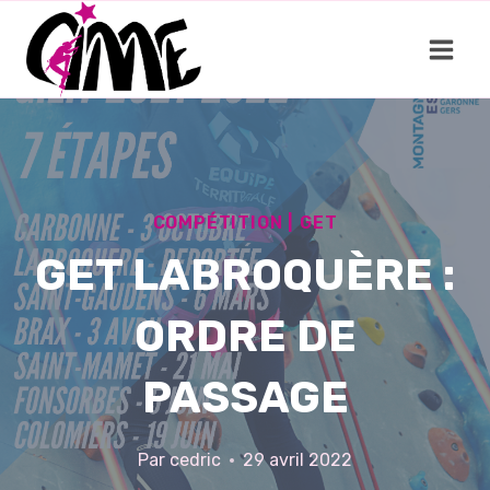
Aller
au
contenu
COMPÉTITION
|
GET
GET LABROQUÈRE :
ORDRE DE
PASSAGE
Par
cedric
29 avril 2022