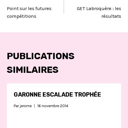
NAVIGATION
Point sur les futures
GET Labroquère : les
DE
compétitions
résultats
L’ARTICLE
PUBLICATIONS
SIMILAIRES
GARONNE ESCALADE TROPHÉE
Par
jerome
16 novembre 2014