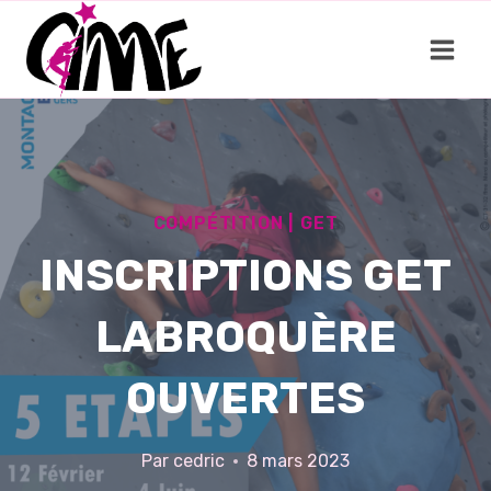
Aller
au
contenu
COMPÉTITION
|
GET
INSCRIPTIONS GET
LABROQUÈRE
OUVERTES
Par
cedric
8 mars 2023