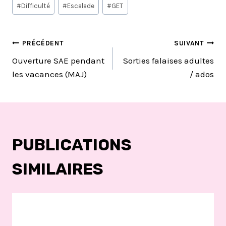
Étiquettes
#
Difficulté
#
Escalade
#
GET
de
la
publication :
NAVIGATION
PRÉCÉDENT
SUIVANT
Ouverture SAE pendant
Sorties falaises adultes
DE
les vacances (MAJ)
/ ados
L’ARTICLE
PUBLICATIONS
SIMILAIRES