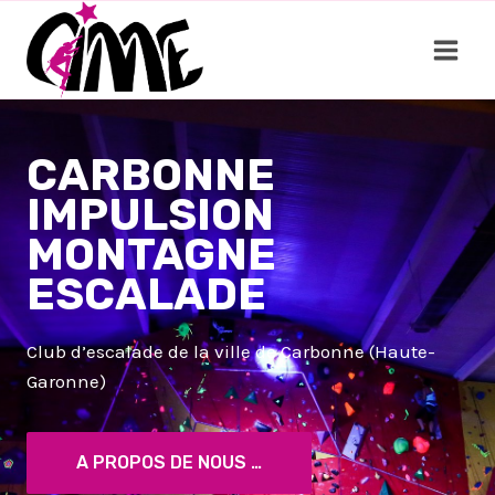
Aller
au
contenu
CARBONNE
IMPULSION
MONTAGNE
ESCALADE
Club d’escalade de la ville de Carbonne (Haute-
Garonne)
A PROPOS DE NOUS …