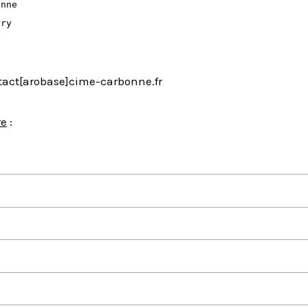
onne
rry
tact[arobase]cime-carbonne.fr
re
: