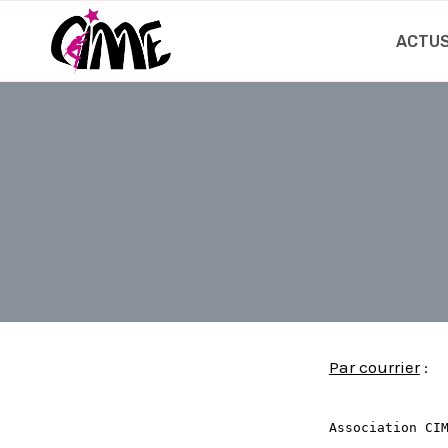
Aller
au
ACTU
contenu
Par courrier
:
Association CI