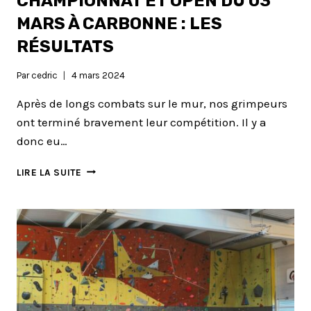
CHAMPIONNAT ET OPEN DU 03
MARS À CARBONNE : LES
RÉSULTATS
Par
cedric
4 mars 2024
Après de longs combats sur le mur, nos grimpeurs
ont terminé bravement leur compétition. Il y a
donc eu…
CHAMPIONNAT
LIRE LA SUITE
ET
OPEN
DU
03
MARS
À
CARBONNE
:
LES