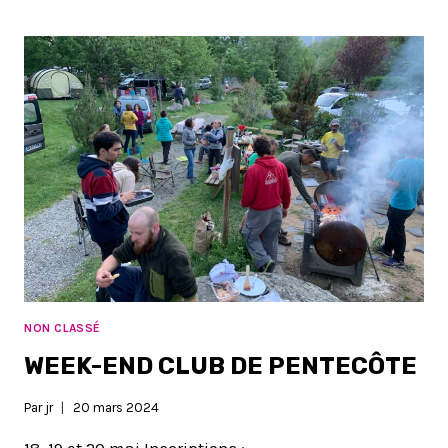
LA
GRIMPE
2024
:
BÉNÉVOLES
NEEDED
NON CLASSÉ
WEEK-END CLUB DE PENTECÔTE
Par
jr
20 mars 2024
18, 19 et 20 mai Inscriptions :