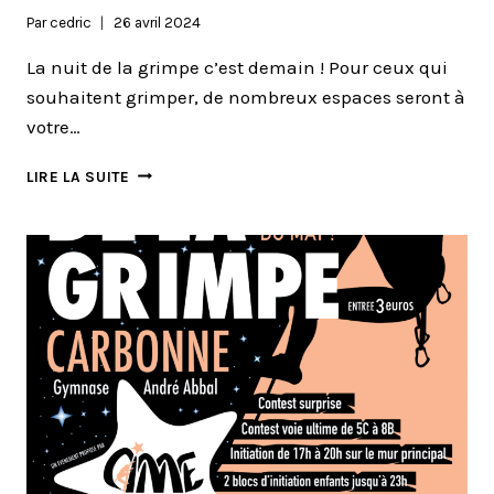
Par
cedric
26 avril 2024
La nuit de la grimpe c’est demain ! Pour ceux qui
souhaitent grimper, de nombreux espaces seront à
votre…
NUIT
LIRE LA SUITE
DE
LA
GRIMPE
:
LES
RÈGLES
POUR
LES
GRIMPEURS