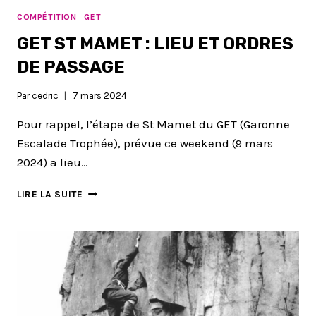
COMPÉTITION
|
GET
GET ST MAMET : LIEU ET ORDRES
DE PASSAGE
Par
cedric
7 mars 2024
Pour rappel, l’étape de St Mamet du GET (Garonne
Escalade Trophée), prévue ce weekend (9 mars
2024) a lieu…
GET
LIRE LA SUITE
ST
MAMET
:
LIEU
ET
ORDRES
DE
PASSAGE