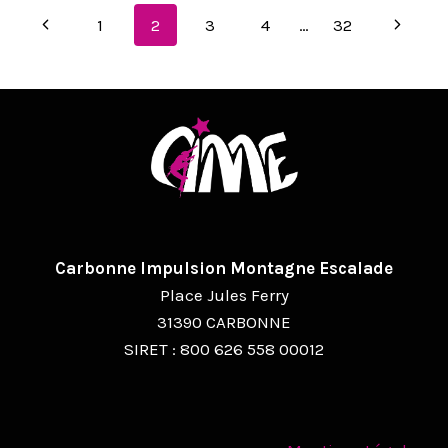
C’EST
NAVIGATION
Page
Page
1
2
3
4
…
32
PARTI
!
précédente
suivan
DE
PAGE
Carbonne Impulsion Montagne Escalade
Place Jules Ferry
31390 CARBONNE
SIRET : 800 626 558 00012