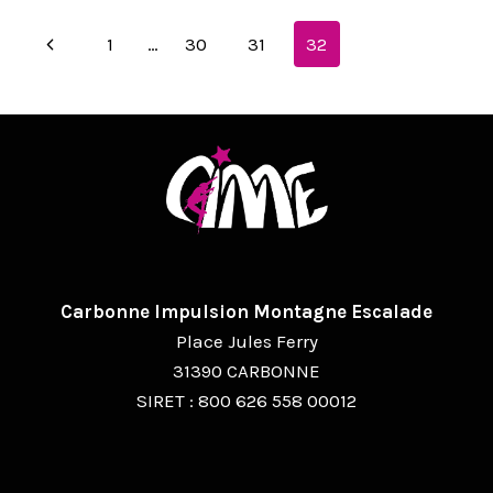
BULLETIN
MUNICIPAL
NAVIGATION
Page
1
…
30
31
32
DE
CARBONNE
précédente
DE
PAGE
Carbonne Impulsion Montagne Escalade
Place Jules Ferry
31390 CARBONNE
SIRET : 800 626 558 00012