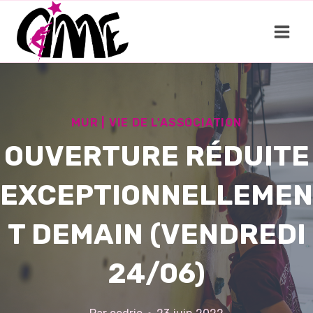
Aller
au
contenu
MUR
|
VIE DE L'ASSOCIATION
OUVERTURE RÉDUITE
EXCEPTIONNELLEMEN
T DEMAIN (VENDREDI
24/06)