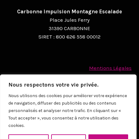
Carbonne Impulsion Montagne Escalade
Place Jules Ferry
31390 CARBONNE
SIRET : 800 626 558 00012
Mentions Légales
Politique des cookies
Nous respectons votre vie privée.
Protection des Données à caractère personnel
Nous utilisons des cookies pour améliorer votre expérience
de navigation, diffuser des publicités ou des contenus
© 2026
personnalisés et analyser notre trafic. En cliquant sur «
Tout accepter », vous consentez à notre utilisation des
cookies.
NOUS CONTACTER