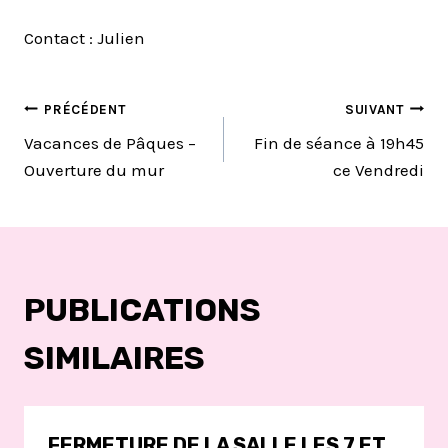
Contact : Julien
NAVIGATION
PRÉCÉDENT
SUIVANT
Vacances de Pâques –
Fin de séance à 19h45
DE
Ouverture du mur
ce Vendredi
L’ARTICLE
PUBLICATIONS
SIMILAIRES
FERMETURE DE LA SALLE LES 7 ET