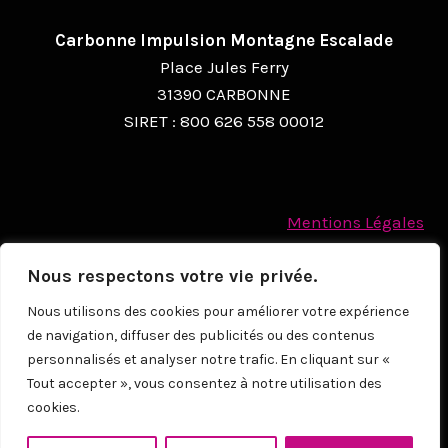
Carbonne Impulsion Montagne Escalade
Place Jules Ferry
31390 CARBONNE
SIRET : 800 626 558 00012
Mentions Légales
Politique des cookies
Nous respectons votre vie privée.
Protection des Données à caractère personnel
Nous utilisons des cookies pour améliorer votre expérience
de navigation, diffuser des publicités ou des contenus
© 2026
personnalisés et analyser notre trafic. En cliquant sur «
Tout accepter », vous consentez à notre utilisation des
cookies.
NOUS CONTACTER