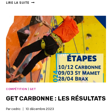
GET
LIRE LA SUITE
ST
MAMET
:
LIEU
ET
ORDRES
DE
PASSAGE
COMPÉTITION
|
GET
GET CARBONNE : LES RÉSULTATS
Par
cedric
10 décembre 2023