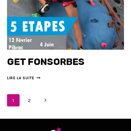
GET FONSORBES
GET
LIRE LA SUITE
FONSORBES
NAVIGATION
Page
1
2
suivante
DE
PAGE