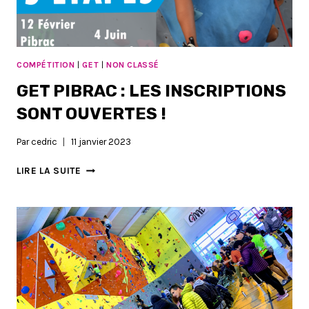
COMPÉTITION
|
GET
|
NON CLASSÉ
GET PIBRAC : LES INSCRIPTIONS
SONT OUVERTES !
Par
cedric
11 janvier 2023
GET
LIRE LA SUITE
PIBRAC
:
LES
INSCRIPTIONS
SONT
OUVERTES
!