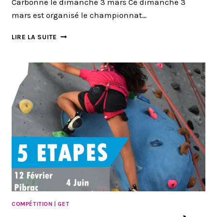
Carbonne le dimanche 3 mars Ce dimanche 3
mars est organisé le championnat…
CHAMPIONNAT
LIRE LA SUITE
DEPARTEMENTAL
DE
DIFFICULTE
–
CARBONNE
–
3
MARS
2024
COMPÉTITION
|
GET