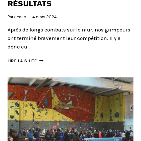
RÉSULTATS
Par
cedric
4 mars 2024
Après de longs combats sur le mur, nos grimpeurs
ont terminé bravement leur compétition. Il y a
donc eu…
CHAMPIONNAT
LIRE LA SUITE
ET
OPEN
DU
03
MARS
À
CARBONNE
:
LES
RÉSULTATS