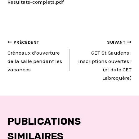
Resultats-complets.pdf
NAVIGATION
PRÉCÉDENT
SUIVANT
Créneaux d’ouverture
GET St Gaudens :
DE
de la salle pendant les
inscriptions ouvertes !
vacances
(et date GET
L’ARTICLE
Labroquère)
PUBLICATIONS
SIMILAIRES