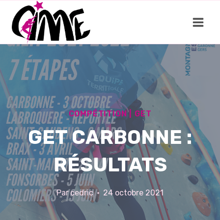
Aller
au
contenu
COMPÉTITION
|
GET
GET CARBONNE :
RÉSULTATS
Par
cedric
24 octobre 2021