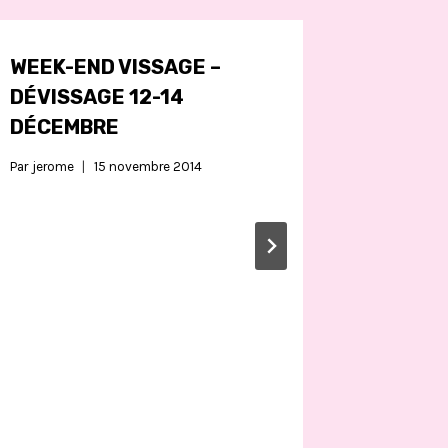
WEEK-END VISSAGE –
DÉVISSAGE 12-14
DÉCEMBRE
Par
jerome
15 novembre 2014
OUVERT
D’ESC
LES VA
TOUSS
Par
jerome