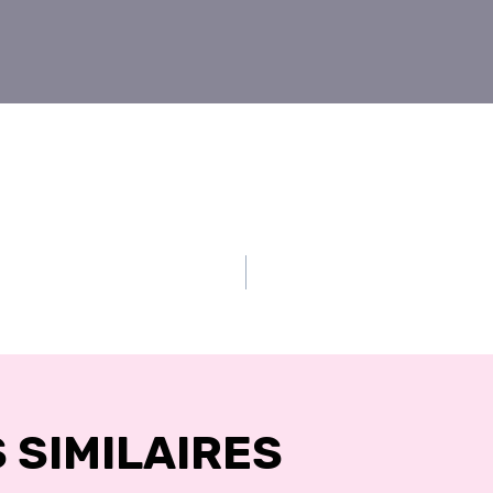
TION
LE
 SIMILAIRES