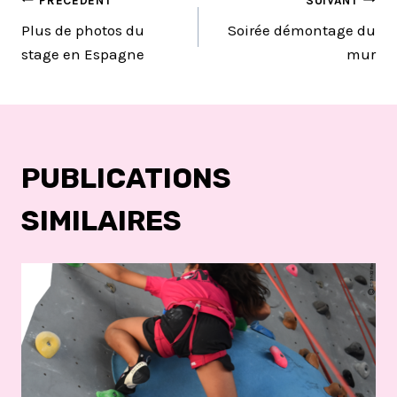
NAVIGATION
PRÉCÉDENT
SUIVANT
Plus de photos du
Soirée démontage du
DE
stage en Espagne
mur
L’ARTICLE
PUBLICATIONS
SIMILAIRES