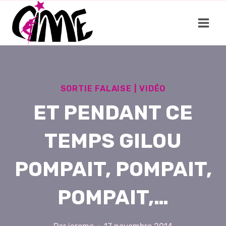
Aller
au
contenu
SORTIE FALAISE
|
VIDÉO
ET PENDANT CE
TEMPS GILOU
POMPAIT, POMPAIT,
POMPAIT,…