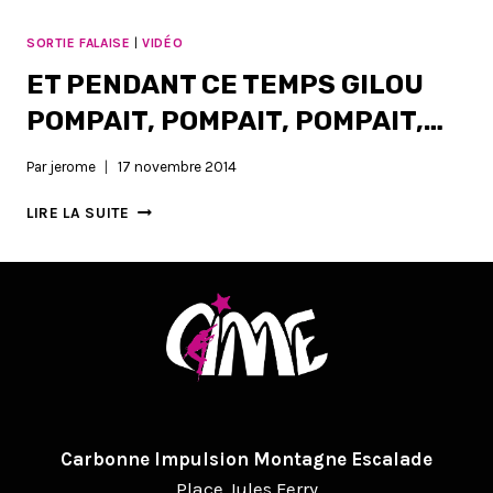
CARBONNE
–
SORTIE FALAISE
|
VIDÉO
VIDÉOS
ET PENDANT CE TEMPS GILOU
POMPAIT, POMPAIT, POMPAIT,…
Par
jerome
17 novembre 2014
ET
LIRE LA SUITE
PENDANT
CE
TEMPS
GILOU
POMPAIT,
POMPAIT,
POMPAIT,
…
Carbonne Impulsion Montagne Escalade
Place Jules Ferry