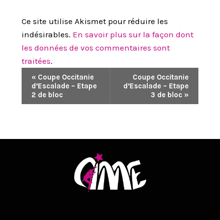
Ce site utilise Akismet pour réduire les
indésirables.
En savoir plus sur la façon dont
les données de vos commentaires sont
traitées
.
N
«
Coupe Occitanie
Coupe Occitanie
d’Escalade – Etape
d’Escalade – Etape
A
2 de bloc
3 de bloc
»
V
I
G
A
T
I
O