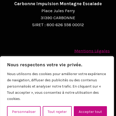
Carbonne Impulsion Montagne Escalade
N
Place Jules Ferry
É
31390 CARBONNE
SIRET : 800 626 558 00012
V
È
N
Mentions Légales
E
Politique des cookies
M
Nous respectons votre vie privée.
Protection des Données à caractère personnel
E
Nous utilisons des cookies pour améliorer votre expérience
de navigation, diffuser des publicités ou des contenus
N
© 2026
personnalisés et analyser notre trafic. En cliquant sur «
T
Tout accepter », vous consentez à notre utilisation des
cookies.
NOUS CONTACTER
Personnaliser
Tout rejeter
Accepter tout