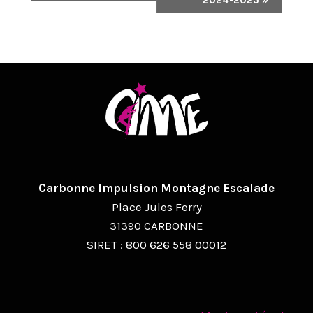
V
I
G
A
T
I
O
Carbonne Impulsion Montagne Escalade
N
Place Jules Ferry
É
31390 CARBONNE
SIRET : 800 626 558 00012
V
È
N