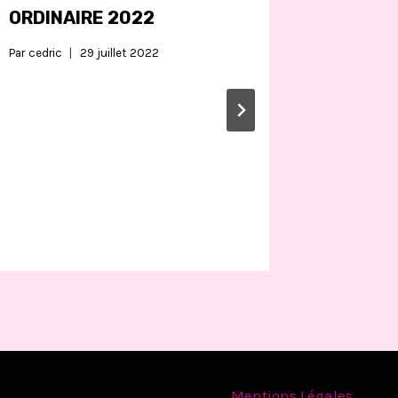
ORDINAIRE 2022
ASSEM
2019
Par
cedric
29 juillet 2022
Par
cedric
Mentions Légales