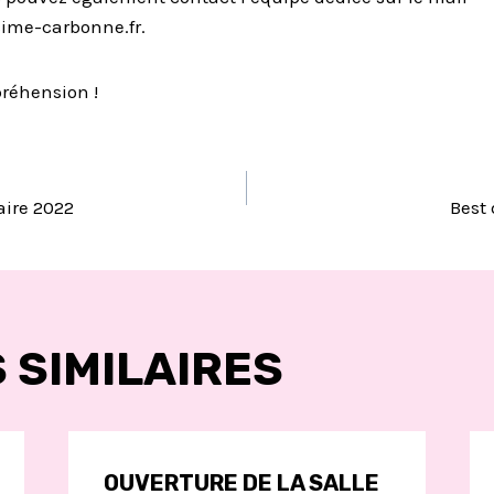
cime-carbonne.fr.
réhension !
TION
aire 2022
Best 
LE
 SIMILAIRES
OUVERTURE DE LA SALLE