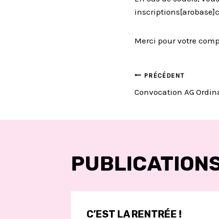
inscriptions[arobase]
Merci pour votre comp
NAVIGA
PRÉCÉDENT
Convocation AG Ordin
DE
L’ARTIC
PUBLICATIONS
C’EST LA RENTRÉE !