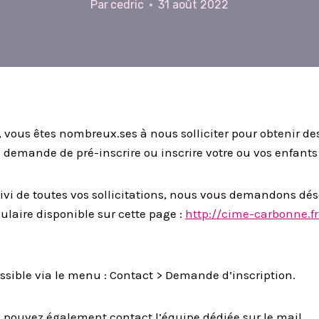
Par
cedric
31 août 2022
, vous êtes nombreux.ses à nous solliciter pour obtenir 
demande de pré-inscrire ou inscrire votre ou vos enfants
suivi de toutes vos sollicitations, nous vous demandons dés
ulaire disponible sur cette page :
http://cime-carbonne.
essible via le menu : Contact > Demande d’inscription.
s pouvez également contact l’équipe dédiée sur le mail