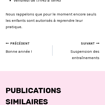
Vendredi de 17h45 à 19h45
Nous rappelons que pour le moment encore seuls
les enfants sont autorisés à reprendre leur
pratique.
NAVIGATION
PRÉCÉDENT
SUIVANT
Bonne année !
Suspension des
DE
entraînements
L’ARTICLE
PUBLICATIONS
SIMILAIRES