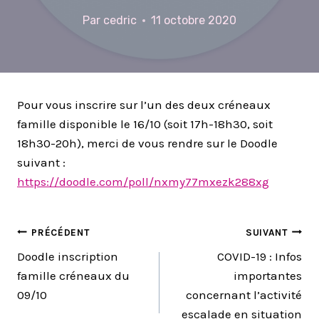
Par
cedric
11 octobre 2020
Pour vous inscrire sur l’un des deux créneaux
famille disponible le 16/10 (soit 17h-18h30, soit
18h30-20h), merci de vous rendre sur le Doodle
suivant :
https://doodle.com/poll/nxmy77mxezk288xg
NAVIGATION
PRÉCÉDENT
SUIVANT
Doodle inscription
COVID-19 : Infos
DE
famille créneaux du
importantes
09/10
concernant l’activité
L’ARTICLE
escalade en situation