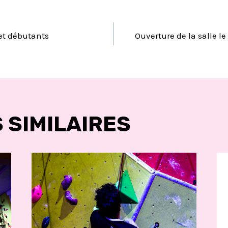
TION
 et débutants
Ouverture de la salle l
LE
 SIMILAIRES