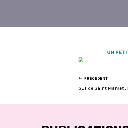
UN PETI
NAVIGA
PRÉCÉDENT
GET de Saint Mamet : 
DE
L’ARTIC