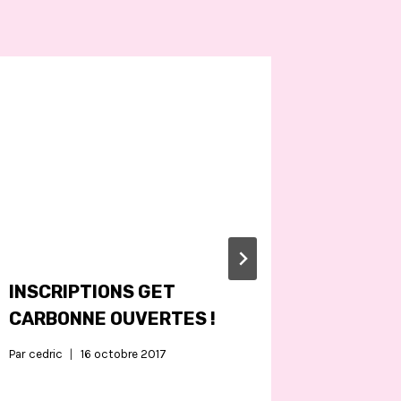
INSCRIPTIONS GET
CHAMP
CARBONNE OUVERTES !
FRANCE
LES RÉ
Par
cedric
16 octobre 2017
Par
jerome