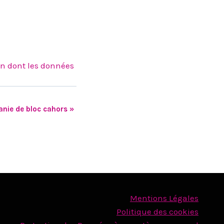
on dont les données
anie de bloc cahors
»
Mentions Légales
Politique des cookies