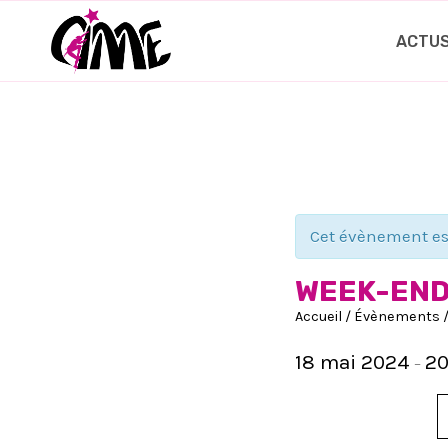
Aller
au
ACTU
contenu
Cet évènement es
WEEK-END
Accueil
/
Évènements
18 mai 2024
20
–