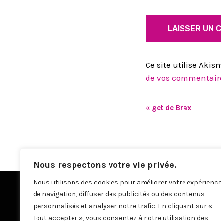
Ce site utilise Akis
de vos commentaire
«
get de Brax
N
A
V
I
Nous respectons votre vie privée.
G
Nous utilisons des cookies pour améliorer votre expérienc
de navigation, diffuser des publicités ou des contenus
A
personnalisés et analyser notre trafic. En cliquant sur «
T
Tout accepter », vous consentez à notre utilisation des