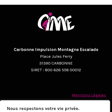
G
A
T
I
O
Carbonne Impulsion Montagne Escalade
N
Place Jules Ferry
É
31390 CARBONNE
SIRET : 800 626 558 00012
V
È
N
Mentions Légales
E
Politique des cookies
M
Nous respectons votre vie privée.
Protection des Données à caractère personnel