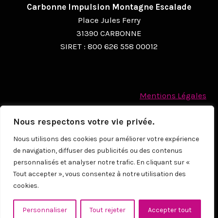
Carbonne Impulsion Montagne Escalade
N
Place Jules Ferry
É
31390 CARBONNE
SIRET : 800 626 558 00012
V
È
N
Mentions Légales
E
Politique des cookies
M
Nous respectons votre vie privée.
Protection des Données à caractère personnel
E
Nous utilisons des cookies pour améliorer votre expérience
de navigation, diffuser des publicités ou des contenus
N
© 2026
personnalisés et analyser notre trafic. En cliquant sur «
T
Tout accepter », vous consentez à notre utilisation des
cookies.
NOUS CONTACTER
Personnaliser
Tout rejeter
Accepter tout