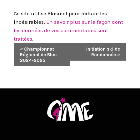
Ce site utilise Akismet pour réduire les
indésirables.
En savoir plus sur la façon dont
les données de vos commentaires sont
traitées
.
N
«
Championnat
Initiation ski de
Régional de Bloc
Randonnée
»
A
2024-2025
V
I
G
A
T
I
O