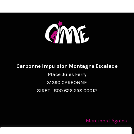
V
I
G
A
T
I
O
Carbonne Impulsion Montagne Escalade
Place Jules Ferry
N
31390 CARBONNE
É
SIRET : 800 626 558 00012
V
È
N
Mentions Légales
Politique des cookies
E