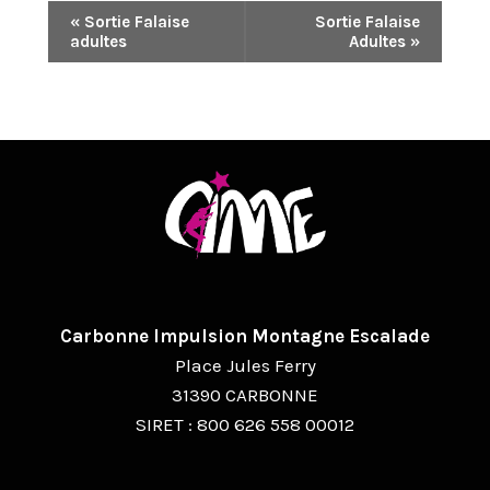
N
«
Sortie Falaise
Sortie Falaise
adultes
Adultes
»
A
V
I
G
A
T
I
O
Carbonne Impulsion Montagne Escalade
Place Jules Ferry
N
31390 CARBONNE
É
SIRET : 800 626 558 00012
V