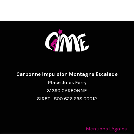
V
I
G
A
T
I
O
Carbonne Impulsion Montagne Escalade
N
Place Jules Ferry
É
31390 CARBONNE
SIRET : 800 626 558 00012
V
È
N
Mentions Légales
E