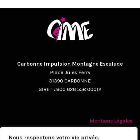
V
I
G
A
T
I
Carbonne Impulsion Montagne Escalade
O
Place Jules Ferry
N
31390 CARBONNE
SIRET : 800 626 558 00012
É
V
È
Mentions Légales
N
Politique des cookies
E
Nous respectons votre vie privée.
Protection des Données à caractère personnel