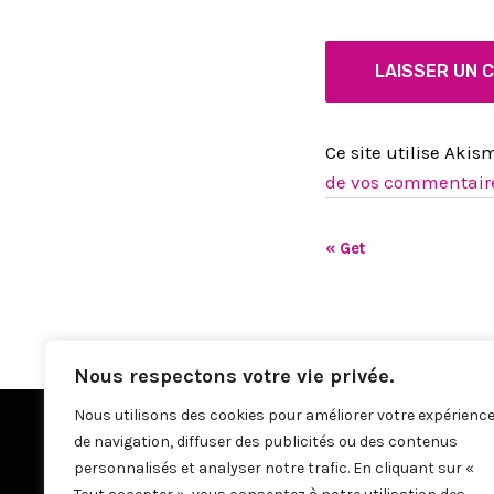
Ce site utilise Akis
de vos commentaire
«
Get
N
A
V
I
Nous respectons votre vie privée.
G
Nous utilisons des cookies pour améliorer votre expérienc
de navigation, diffuser des publicités ou des contenus
A
personnalisés et analyser notre trafic. En cliquant sur «