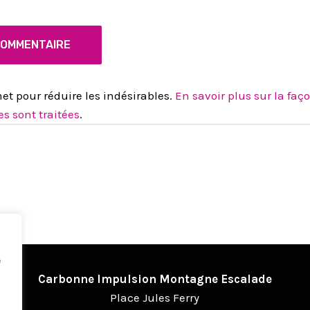
met pour réduire les indésirables.
En savoir plus sur la faç
s sont traitées
.
e
Carbonne Impulsion Montagne Escalade
Place Jules Ferry