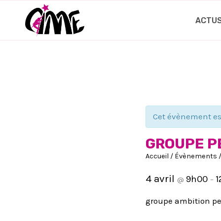
Aller
au
ACTU
contenu
Cet évènement es
GROUPE P
Accueil
/
Évènements
4 avril
9h00
1
@
–
groupe ambition pe