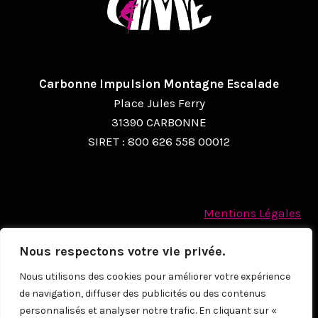
A
T
I
Carbonne Impulsion Montagne Escalade
O
Place Jules Ferry
N
31390 CARBONNE
SIRET : 800 626 558 00012
É
V
È
Mentions Légales
N
Politique des cookies
E
Nous respectons votre vie privée.
Protection des Données à caractère personnel
M
Nous utilisons des cookies pour améliorer votre expérience
de navigation, diffuser des publicités ou des contenus
E
© 2026
personnalisés et analyser notre trafic. En cliquant sur «