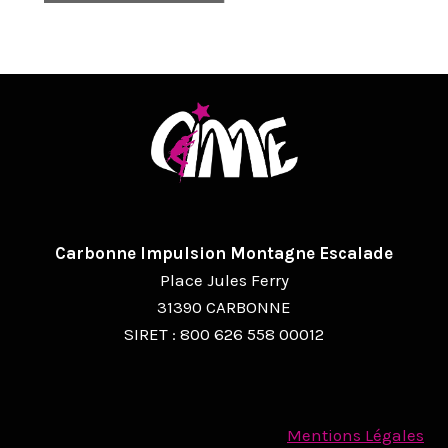
V
I
G
A
T
I
O
N
Carbonne Impulsion Montagne Escalade
Place Jules Ferry
É
31390 CARBONNE
V
SIRET : 800 626 558 00012
È
N
E
Mentions Légales