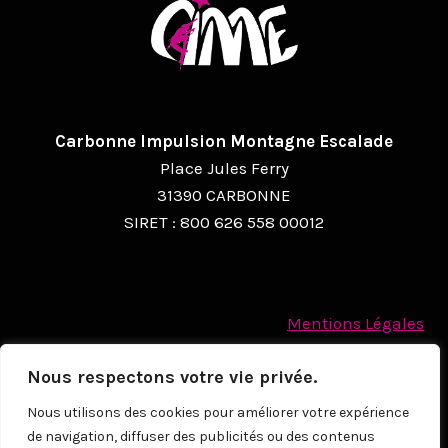
A
T
I
O
Carbonne Impulsion Montagne Escalade
N
Place Jules Ferry
É
31390 CARBONNE
SIRET : 800 626 558 00012
V
È
N
Mentions Légales
E
Politique des cookies
M
Nous respectons votre vie privée.
Protection des Données à caractère personnel
E
Nous utilisons des cookies pour améliorer votre expérience
de navigation, diffuser des publicités ou des contenus
N