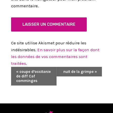
commentaire.
Ce site utilise Akismet pour réduire les
indésirables.
En savoir plus sur la façon dont
les données de vos commentaires sont
traitées
.
N
«
coupe d’occitanie
nuit de la grimpe
»
de diff Caf
A
comminges
V
I
G