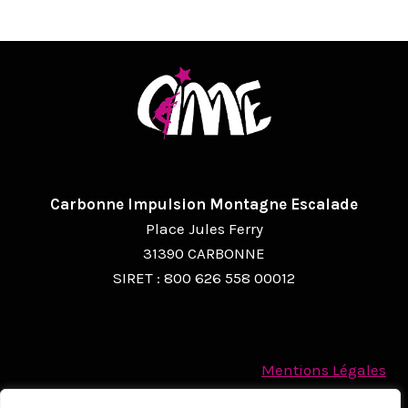
V
I
G
A
T
I
O
Carbonne Impulsion Montagne Escalade
Place Jules Ferry
N
31390 CARBONNE
É
SIRET : 800 626 558 00012
V
È
N
Mentions Légales
Politique des cookies
E