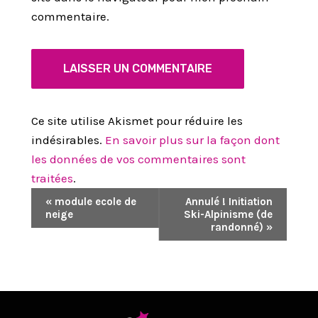
commentaire.
Ce site utilise Akismet pour réduire les
indésirables.
En savoir plus sur la façon dont
les données de vos commentaires sont
traitées
.
N
«
module ecole de
Annulé ! Initiation
neige
Ski-Alpinisme (de
A
randonné)
»
V
I
G