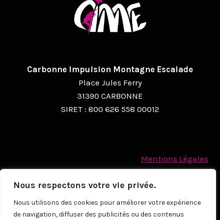
A
T
I
O
Carbonne Impulsion Montagne Escalade
N
Place Jules Ferry
É
31390 CARBONNE
SIRET : 800 626 558 00012
V
È
N
Mentions Légales
E
Politique des cookies
M
Nous respectons votre vie privée.
Protection des Données à caractère personnel
E
Nous utilisons des cookies pour améliorer votre expérience
de navigation, diffuser des publicités ou des contenus
N