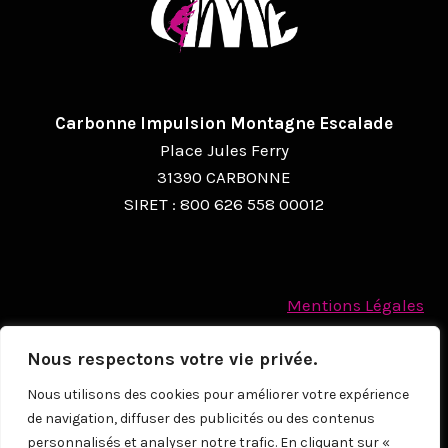
A
T
I
O
Carbonne Impulsion Montagne Escalade
Place Jules Ferry
N
31390 CARBONNE
É
SIRET : 800 626 558 00012
V
È
N
Mentions Légales
Politique des cookies
E
Nous respectons votre vie privée.
Protection des Données à caractère personnel
M
Nous utilisons des cookies pour améliorer votre expérience
E
de navigation, diffuser des publicités ou des contenus
N
© 2026
personnalisés et analyser notre trafic. En cliquant sur «