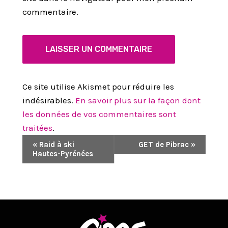
commentaire.
Ce site utilise Akismet pour réduire les
indésirables.
En savoir plus sur la façon dont
les données de vos commentaires sont
traitées
.
N
«
Raid à ski
GET de Pibrac
»
Hautes-Pyrénées
A
V
I
G