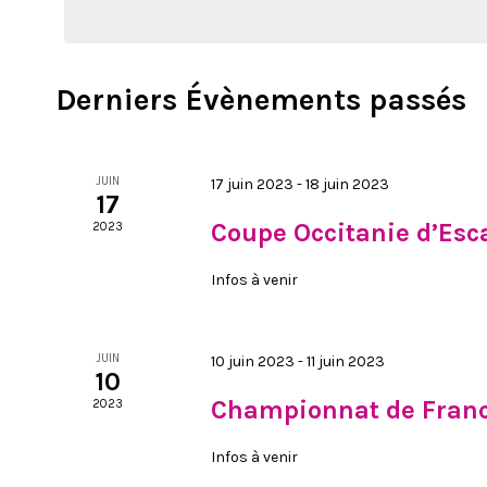
mot-
date.
DE
clé.
Derniers Évènements passés
VUES
ÉVÈNEMENTS
JUIN
17 juin 2023
-
18 juin 2023
17
Coupe Occitanie d’Esca
2023
Infos à venir
JUIN
10 juin 2023
-
11 juin 2023
10
Championnat de France
2023
Infos à venir