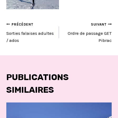
NAVIGATION
PRÉCÉDENT
SUIVANT
Sorties falaises adultes
Ordre de passage GET
DE
/ ados
Pibrac
L’ARTICLE
PUBLICATIONS
SIMILAIRES