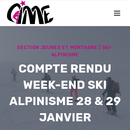
Aller
au
contenu
SECTION JEUNES ET MONTAGNE
|
SKI-
ALPINISME
COMPTE RENDU
WEEK-END SKI
ALPINISME 28 & 29
JANVIER