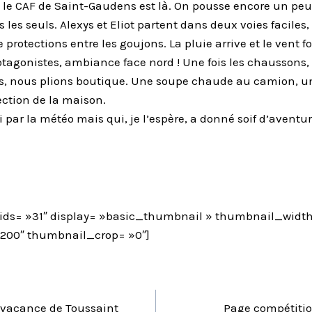
 le CAF de Saint-Gaudens est là. On pousse encore un peu
les seuls. Alexys et Eliot partent dans deux voies faciles, 
otections entre les goujons. La pluie arrive et le vent fo
agonistes, ambiance face nord ! Une fois les chaussons, l
 nous plions boutique. Une soupe chaude au camion, un
ection de la maison.
par la météo mais qui, je l’espère, a donné soif d’aventu
» ids= »31″ display= »basic_thumbnail » thumbnail_width
200″ thumbnail_crop= »0″]
TION
 vacance de Toussaint
Page compétitio