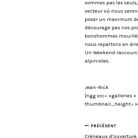
sommes pas les seuls,
secteur où nous serons 
poser un maximum de pr
décourage pas nos prot
bonshommes mouillés,
nous repartons en dir
Un Weekend raccourci 
alpinistes.
Jean-Rick
[ngg src= »galleries 
thumbnail_height= »
NAVIGA
PRÉCÉDENT
Créneaux d’ouverture