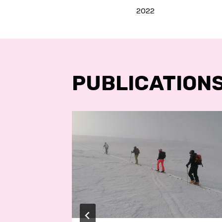
2022
DE
L’ARTIC
PUBLICATIONS