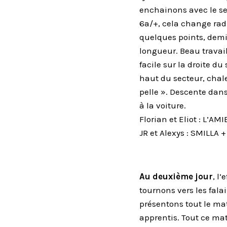
enchainons avec le se
6a/+, cela change radi
quelques points, demi-
longueur. Beau travail
facile sur la droite d
haut du secteur, chale
pelle ». Descente dans
à la voiture.
Florian et Eliot : L’A
JR et Alexys : SMILLA
Au deuxième jour
, l
tournons vers les falai
présentons tout le mat
apprentis. Tout ce mat