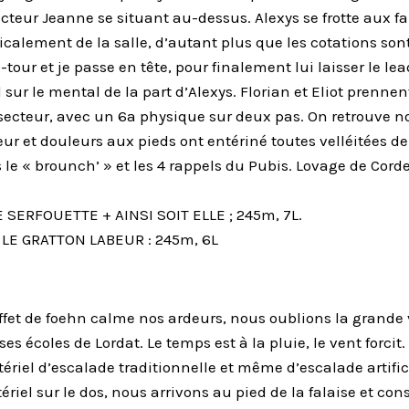
cteur Jeanne se situant au-dessus. Alexys se frotte aux f
calement de la salle, d’autant plus que les cotations sont
tour et je passe en tête, pour finalement lui laisser le lea
 sur le mental de la part d’Alexys. Florian et Eliot prenne
u secteur, avec un 6a physique sur deux pas. On retrouve 
ur et douleurs aux pieds ont entériné toutes velléitées de
 le « brounch’ » et les 4 rappels du Pubis. Lovage de Corde 
MIE SERFOUETTE + AINSI SOIT ELLE ; 245m, 7L.
 + LE GRATTON LABEUR : 245m, 6L
’effet de foehn calme nos ardeurs, nous oublions la grande
ses écoles de Lordat. Le temps est à la pluie, le vent forci
ériel d’escalade traditionnelle et même d’escalade artifi
ériel sur le dos, nous arrivons au pied de la falaise et co