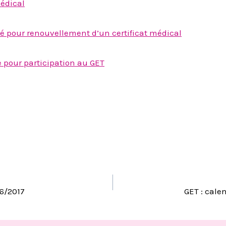
médical
é pour renouvellement d’un certificat médical
e pour participation au GET
TION
6/2017
GET : cale