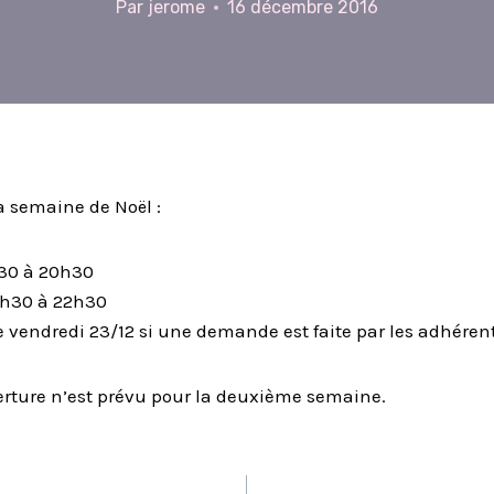
Par
jerome
16 décembre 2016
la semaine de Noël :
h30 à 20h30
0h30 à 22h30
 vendredi 23/12 si une demande est faite par les adhérent
rture n’est prévu pour la deuxième semaine.
TION