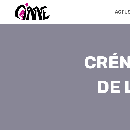
Aller
au
ACTU
contenu
CRÉN
DE 