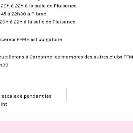
 20h à 22h à la salle de Plaisance
h45 à 22h30 à Pibrac
20h à 22h à la salle de Plaisance
licence FFME est obigatoire
cueillerons à Carbonne les membres des autres clubs FFM
2h30
TION
d’escalade pendant les
int
LE