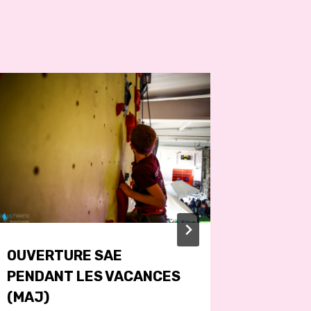
OUVERTURE SAE
OUVERT
PENDANT LES VACANCES
D’ESC
(MAJ)
LES VA