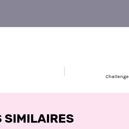
TION
Challenge
LE
 SIMILAIRES