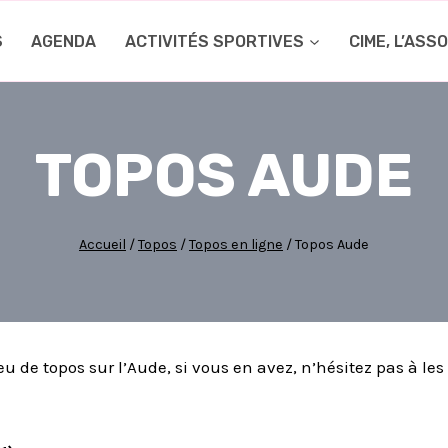
S
AGENDA
ACTIVITÉS SPORTIVES
CIME, L’ASS
TOPOS AUDE
Accueil
/
Topos
/
Topos en ligne
/
Topos Aude
u de topos sur l’Aude, si vous en avez, n’hésitez pas à le