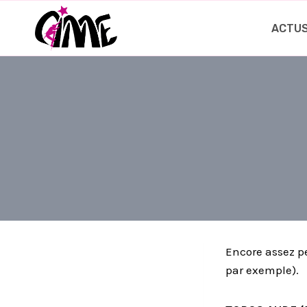
Aller
au
ACTU
contenu
Encore assez pe
par exemple).