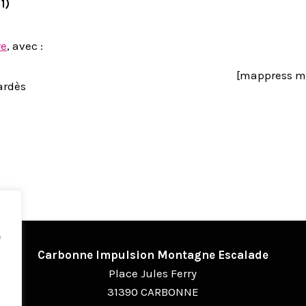
1)
re
, avec :
[mappress m
ardès
e
Carbonne Impulsion Montagne Escalade
Place Jules Ferry
31390 CARBONNE